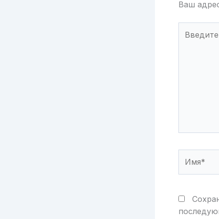
Ваш адрес
Введите
здесь...
Имя*
Сохран
последую