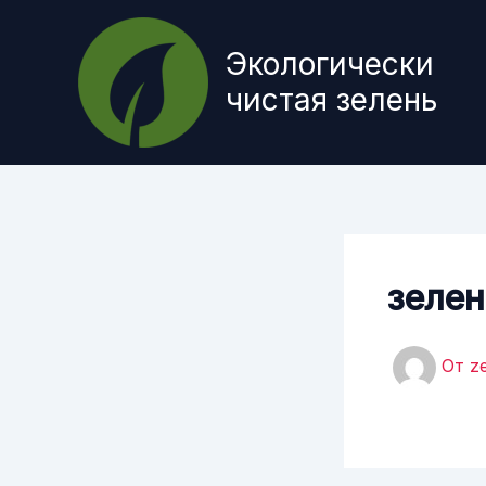
Перейти
к
Экологически
содержимому
чистая зелень
зелен
От
z