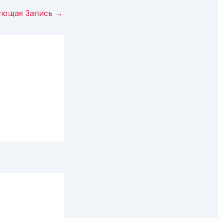
ующая Запись
→