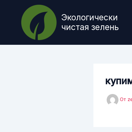
Перейти
к
Экологически
содержимому
чистая зелень
купим
От
z