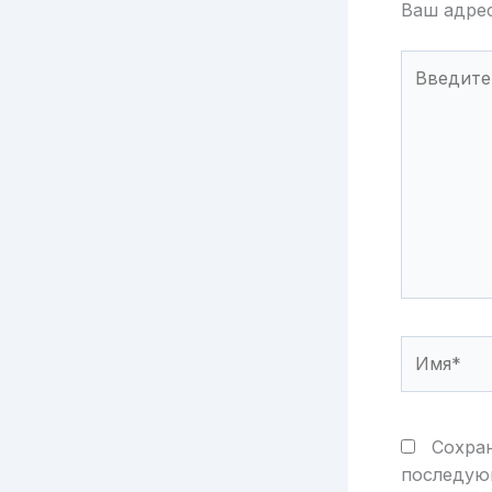
Ваш адрес
Введите
здесь...
Имя*
Сохран
последую